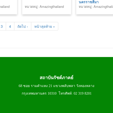
นครราชสีมา
hailand
หมวดหมู่: Amazingthailand
หมวดหมู่: Amazingthai
3
4
ถัดไป ›
หน้าสุดท้าย »
สถาบันรัชต์ภาคย์
68 ซอย รามคำแหง 21 แขวงพลับพลา วังทองหลาง
กรุงเทพมหานคร 10310 โทรศัพท์: 02 319 8201