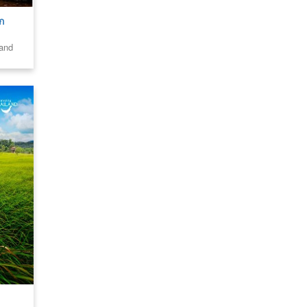
ก
land