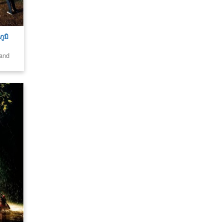
ูมิ
land