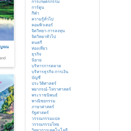
การเกษตรกรรม
การ์ตูน
กีฬา
ความรู้ทั่วไป
คอมพิวเตอร์
จิตวิทยา-การลงทุน
จิตวิทยาทั่วไป
ดนตรี
าญจณ
ท่องเที่ยว
ธุรกิจ
land
นิยาย
บริหารการตลาด
บริหารธุรกิจ-การเงิน
บัญชี
ประวัติศาสตร์
พยากรณ์-โหราศาสตร์
พระราชนิพนธ์
พาณิชยกรรม
ภาษาศาสตร์
รัฐศาสตร์
วรรณกรรมแปล
วรรณกรรมไทย
วิทยาการเทคโนโลยี