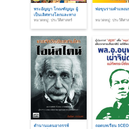
พระอัญญา โกณฑัญญะ ผู้
พ่อขุนรามคำแหง
เป็นเลิศทางโลกและทาง
หมวดหมู่: ประวัติศาสตร์
หมวดหมู่: ประวัติศาส
ธรรม
ตำนานแดนอาถรรพ์
ถอดบทเรียน 5CEOs