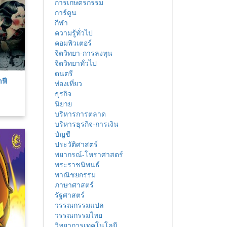
การเกษตรกรรม
การ์ตูน
กีฬา
ความรู้ทั่วไป
คอมพิวเตอร์
จิตวิทยา-การลงทุน
จิตวิทยาทั่วไป
ดนตรี
าฟี
ท่องเที่ยว
ย
ธุรกิจ
นิยาย
บริหารการตลาด
บริหารธุรกิจ-การเงิน
บัญชี
ประวัติศาสตร์
พยากรณ์-โหราศาสตร์
พระราชนิพนธ์
พาณิชยกรรม
ภาษาศาสตร์
รัฐศาสตร์
วรรณกรรมแปล
วรรณกรรมไทย
วิทยาการเทคโนโลยี