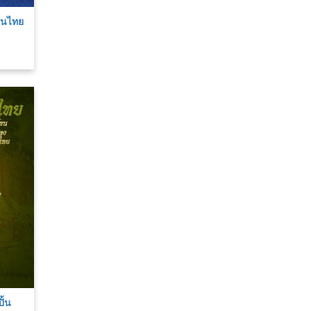
่คนไทย
ั้น