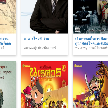
งดงาน
อาหารไทยทำง่าย
เส้นทางเผด็จการ กัดด
สตร์ออต
ผู้นำพันธุ์โหดแห่งลิเบี
ตร์
หมวดหมู่: ประวัติศาสตร์
หมวดหมู่: ประวัติศาสตร์