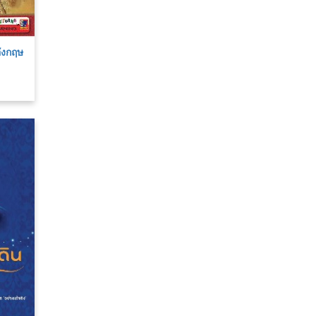
อังกฤษ