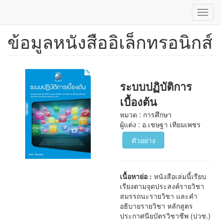
Toggl
navig
ข้อมูลหนังสืออิเล็กทรอนิกส์
ข้าม
ไป
ยัง
เนื้อหา
หลัก
ระบบปฏิบัติการ
เบื้องต้น
หมวด : การศึกษา
ผู้แต่ง : อ.เชษฐา เทียมเพชร
ตัวอย่าง
เนื้อหาย่อ :
หนังสือเล่มนี้เรียบ
เรียงตามจุดประสงค์รายวิชา
สมรรถนะรายวิชา และคำ
อธิบายรายวิชา หลักสูตร
ประกาศนียบัตรวิชาชีพ (ปวช.)